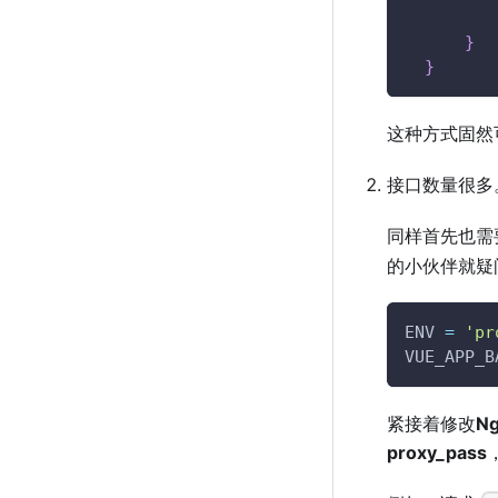
         
}
}
这种方式固然
接口数量很多
同样首先也需
的小伙伴就疑
ENV 
=
'pr
VUE_APP_B
紧接着修改
Ng
proxy_pass