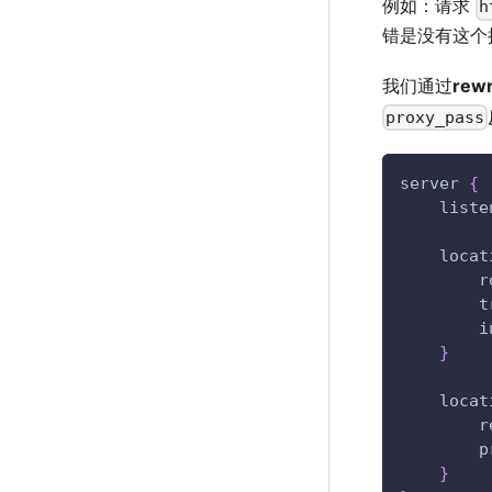
例如：请求
h
错是没有这个
我们通过
rewr
proxy_pass
server 
{
    liste
    locat
        r
        t
        i
}
    locat
        r
        p
}