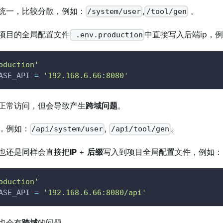
统一，比较分散，例如：
,
。
/system/user
/tool/gen
项目的全局配置文件
中直接写入后端ip，
.env.production
oduction'
ASE_API 
=
'192.168.6.66:8080'
正常访问，但会导致产生
跨域问题
。
，例如：
,
。
/api/system/user
/api/tool/gen
也还是同样会直接把
IP
+
后缀
写入到项目全局配置文件，例如：
oduction'
ASE_API 
=
'192.168.6.66:8080/api'
也会有
跨域
的问题。