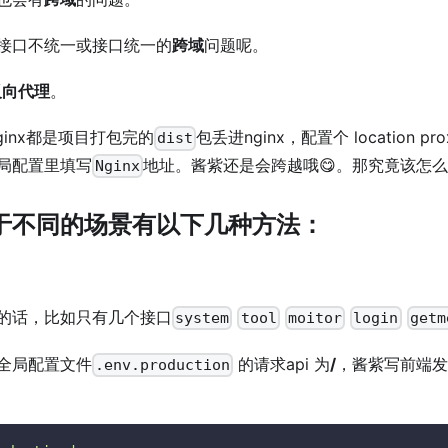
接口不统一或接口统一的
跨域
问题呢。
 反向代理
。
ginx都是项目打包完的
包丢进nginx，配置个 location pr
dist
局配置里填写
地址。酱紫还是会跨越哦😋。那究竟该怎么
Nginx
于不同的场景有以下几种方法：
的话，比如只有几个接口
system
tool
moitor
login
getm
全局配置文件
的请求api 为
/
，酱紫写前端
.env.production