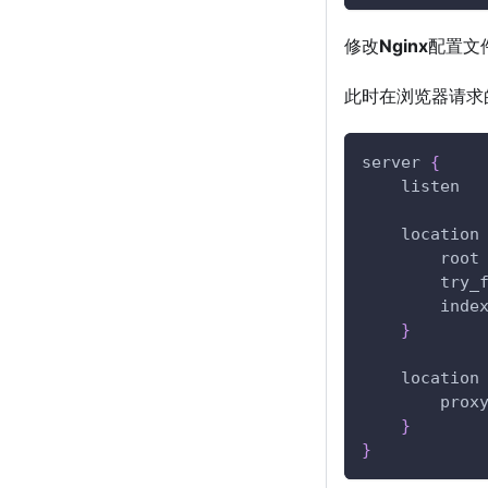
修改
Nginx
配置文
此时在浏览器请求
server 
{
    listen  
    location
        root
        try_
        inde
}
    location
        prox
}
}