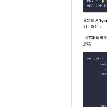
ENV 
=
'pr
VUE_APP_B
其次修改
Ngin
则，例如：
​ 浏览器请求
后端。
server 
{
      lis
      loc
         
         
         
}
      loc