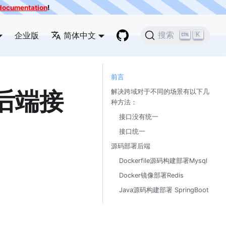
e documentation
!
企业版
简体中文
搜索
K
前言
用后端接
解决跨域对于不同的场景有以下几
种方法：
接口没有统一
接口统一
源码部署后端
Dockerfile源码构建部署Mysql
Docker镜像部署Redis
Java源码构建部署 SpringBoot