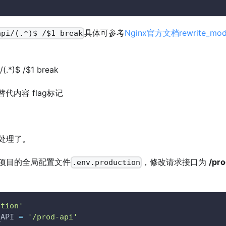
具体可参考
Nginx官方文档rewrite_mo
api/(.*)$ /$1 break
i/(.*)$ /$1 break
 替代内容 flag标记
处理了。
项目的全局配置文件
，修改请求接口为
/pro
.env.production
ction'
_API 
=
'/prod-api'