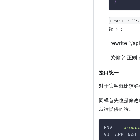
}
rewrite ^/
绍下：
​ rewrite ^/ap
​ 关键字 正则
接口统一
对于这种就比较好
同样首先也是修改
后端提供的哈。
ENV 
=
'produ
VUE_APP_BASE