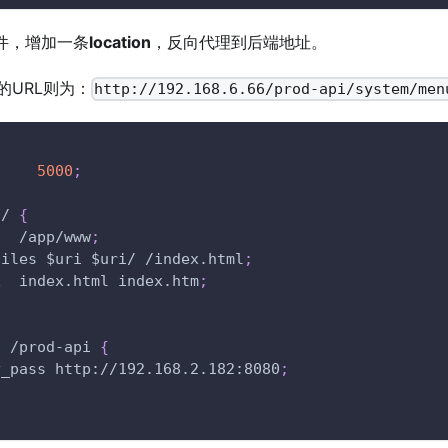
件，增加一条
location
，反向代理到后端地址。
的URL则为：
http://192.168.6.66/prod-api/system/men
     
5000
;
 / 
{
   /app/www
;
files 
$uri
$uri
/ /index.html
;
x  index.html index.htm
;
  /prod-api 
{
y_pass http://192.168.2.182:8080
;