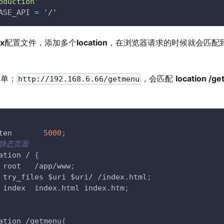
oduction'
ASE_API 
=
'/'
x
配置文件，添加多个
location
，在浏览器请求的时候就会匹配到ngi
菜单：
，会匹配
location /g
http://192.168.6.66/getmenu
ten       
5000
;
#静态页面
ation / 
{
 root   /app/www
;
 try_files 
$uri
$uri
/ /index.html
;
 index  index.html index.htm
;
ation /getmenu
{