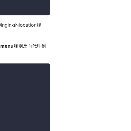
nx的location规
etmenu
规则反向代理到