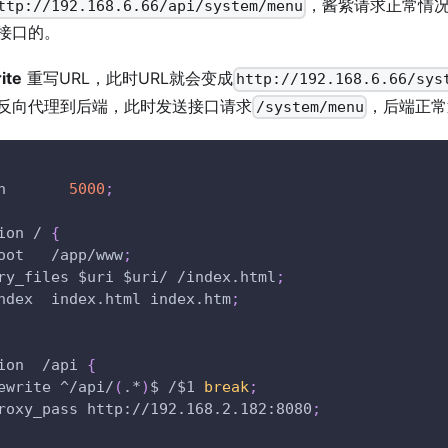
，酱紫请求正常情
ttp://192.168.6.66/api/system/menu
接口的。
ite
重写URL，此时URL就会变成
http://192.168.6.66/sys
反向代理到后端，此时发送接口请求
，后端正常
/system/menu
n       
5000
;
ion / 
{
oot   /app/www
;
ry_files 
$uri
$uri
/ /index.html
;
ndex  index.html index.htm
;
ion  /api 
{
ewrite ^/api/
(
.*
)
$ /
$1
break
;
roxy_pass http://192.168.2.182:8080
;