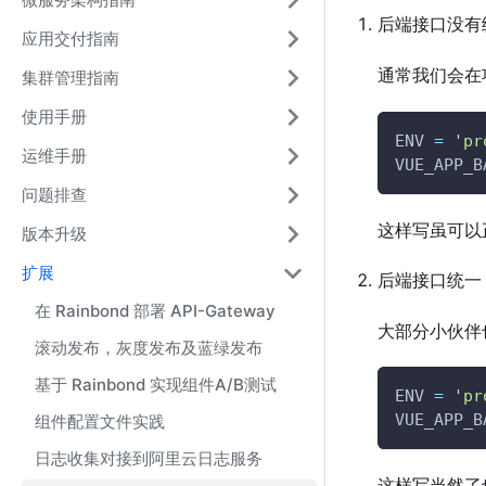
后端接口没有
应用交付指南
通常我们会在
集群管理指南
使用手册
ENV 
=
'pr
运维手册
VUE_APP_B
问题排查
这样写虽可以
版本升级
扩展
后端接口统一
在 Rainbond 部署 API-Gateway
大部分小伙伴
滚动发布，灰度发布及蓝绿发布
基于 Rainbond 实现组件A/B测试
ENV 
=
'pr
VUE_APP_B
组件配置文件实践
日志收集对接到阿里云日志服务
这样写当然了