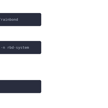
/rainbond
 -n rbd-system