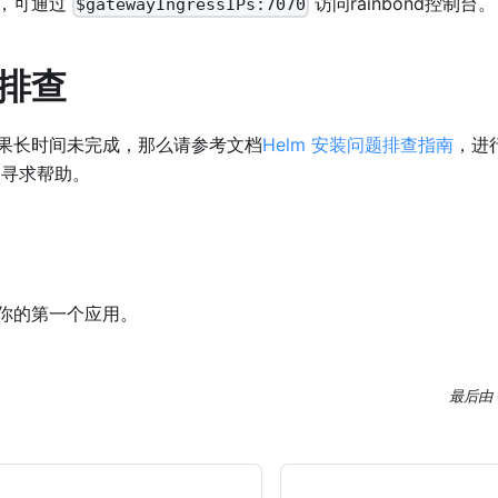
，可通过
访问rainbond控制台。
$gatewayIngressIPs:7070
排查
果长时间未完成，那么请参考文档
Helm 安装问题排查指南
，进
寻求帮助。
你的第一个应用。
最后
由