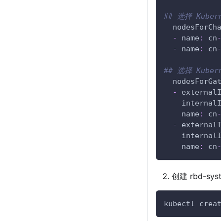
## 选择 Kube
nodesForCh
-
name
:
 cn
-
name
:
 cn
## 选择 Kube
nodesForGa
-
external
internal
name
:
 cn
-
external
internal
name
:
 cn
创建 rbd-sy
kubectl crea