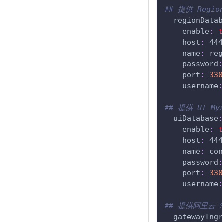
## 提供 Regi
regionData
enable
:
host
:
 44
name
:
 re
password
port
:
33
username
## 提供 UI M
uiDatabase
enable
:
host
:
 44
name
:
 co
password
port
:
33
username
## 提供阿里云 S
gatewayIng