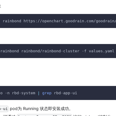
库
d
 rainbond https://openchart.goodrain.com/goodrain
 rainbond rainbond/rainbond-cluster -f values.yaml
po -n rbd-system 
|
grep
 rbd-app-ui
pod为 Running 状态即安装成功。
p-ui