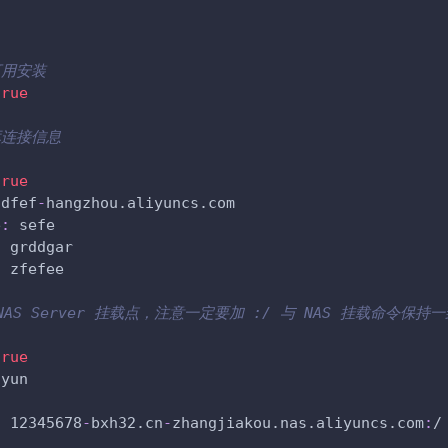
可用安装
true
库连接信息
true
fdfef
-
hangzhou.aliyuncs.com
e
:
 sefe
:
 grddgar
:
 zfefee
NAS Server 挂载点，注意一定要加 :/ 与 NAS 挂载命令保持一
true
iyun
:
 12345678
-
bxh32.cn
-
zhangjiakou.nas.aliyuncs.com
:
/