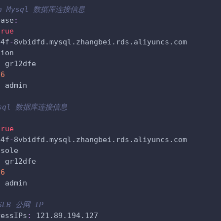
on Mysql 数据库连接信息
base
:
true
44f
-
8vbidfd.mysql.zhangbei.rds.aliyuncs.com 
gion
:
 gr12dfe
06
:
 admin
ysql 数据库连接信息
:
true
44f
-
8vbidfd.mysql.zhangbei.rds.aliyuncs.com
nsole
:
 gr12dfe
06
:
 admin
LB 公网 IP
ressIPs
:
 121.89.194.127