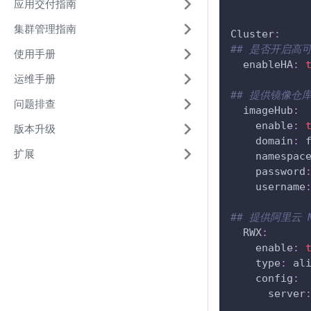
应用交付指南
集群管理指南
Cluster
:
## 是否开启高
使用手册
enableHA
:
运维手册
## 提供镜像仓
问题排查
imageHub
:
enable
:
版本升级
domain
:
 
扩展
namespac
password
username
## 提供阿里云 
RWX
:
enable
:
type
:
 al
config
:
server