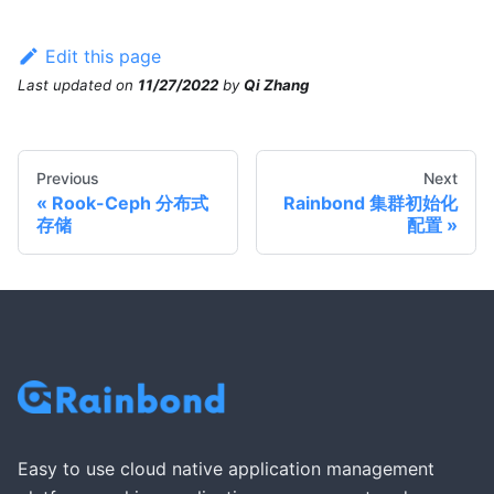
Edit this page
Last updated
on
11/27/2022
by
Qi Zhang
Previous
Next
Rook-Ceph 分布式
Rainbond 集群初始化
存储
配置
Easy to use cloud native application management