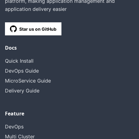
platform, making application management and
application delivery easier
Star us on GitHub
Docs
Quick Install
DevOps Guide
MicroService Guide
Delivery Guide
Feature
DevOps
Multi Cluster