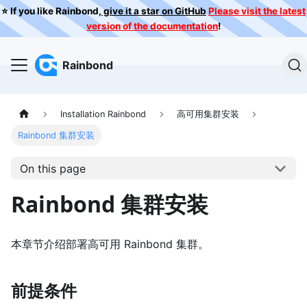
⭐️ If you like Rainbond,
give it a star on GitHub
Please visit the latest
version of the documentation
!
Rainbond
Installation Rainbond
高可用集群安装
Rainbond 集群安装
On this page
Rainbond 集群安装
本章节介绍部署高可用 Rainbond 集群。
前提条件